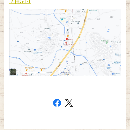
ノ田54-1