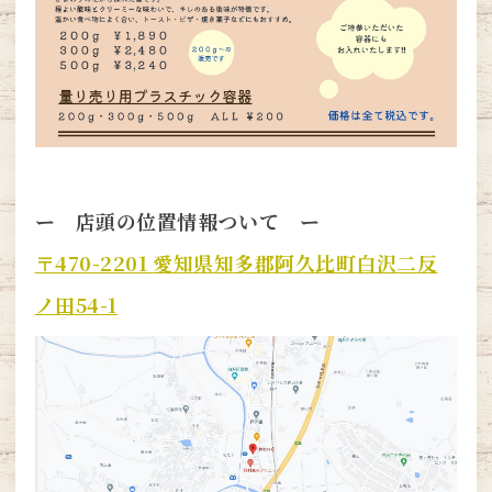
ー 店頭の位置情報ついて ー
〒470-2201 愛知県知多郡阿久比町白沢二反
ノ田54-1