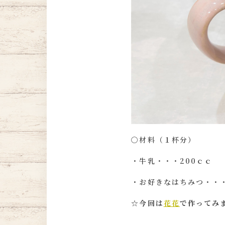
〇材料（１杯分）
・牛乳・・・200ｃｃ
・お好きなはちみつ・・
☆今回は
花花
で作ってみまし