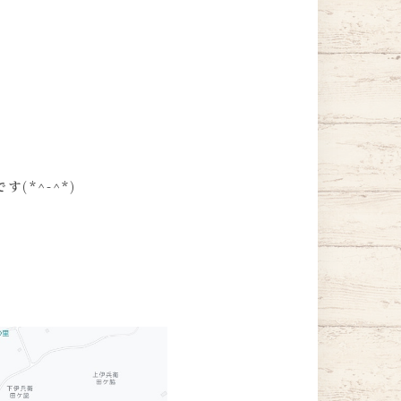
*^-^*)