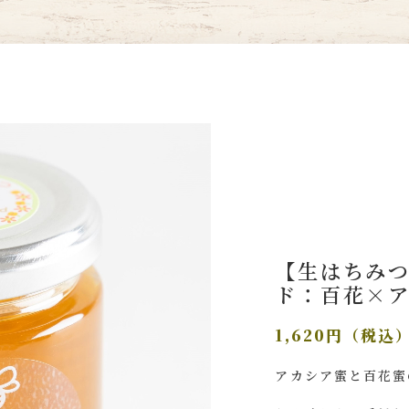
【生はちみ
ド：百花×ア
1,620円（税込
アカシア蜜と百花蜜