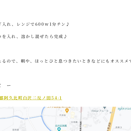
入れ、レンジで600ｗ1分チン♪
つを入れ、溶かし混ぜたら完成♪
るので、朝や、ほっとひと息つきたいときなどにもオススメです(
て ー
多郡阿久比町白沢二反ノ田54-1