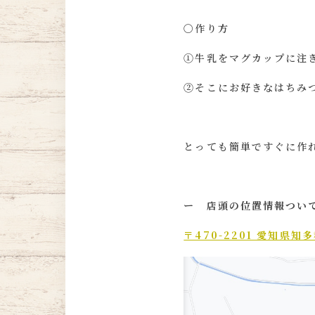
〇作り方
①牛乳をマグカップに注ぎ
②そこにお好きなはちみ
とっても簡単ですぐに作れ
ー 店頭の位置情報つい
〒470-2201 愛知県知