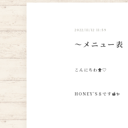
2022/11/12 11:59
～メニュー表
こんにちわ🐥♡
HONEY’S８です🍯✨